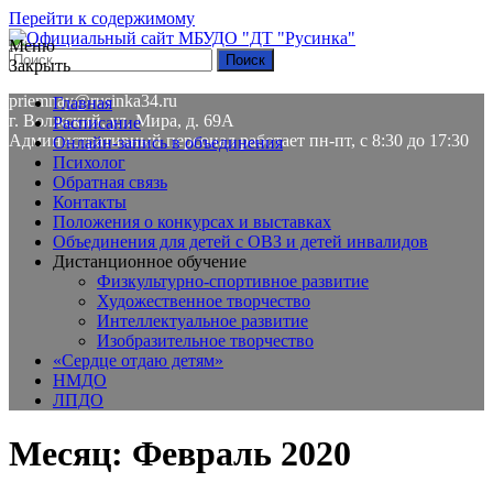
Перейти к содержимому
Меню
Закрыть
8(8443) 58-01-84
priemnay@rusinka34.ru
Главная
г. Волжский, ул. Мира, д. 69А
Расписание
Административный персонал работает пн-пт, с 8:30 до 17:30
Онлайн-запись в объединения
Психолог
Обратная связь
Контакты
Положения о конкурсах и выставках
Объединения для детей с ОВЗ и детей инвалидов
Дистанционное обучение
Физкультурно-спортивное развитие
Художественное творчество
Интеллектуальное развитие
Изобразительное творчество
«Сердце отдаю детям»
НМДО
ЛПДО
Месяц: Февраль 2020