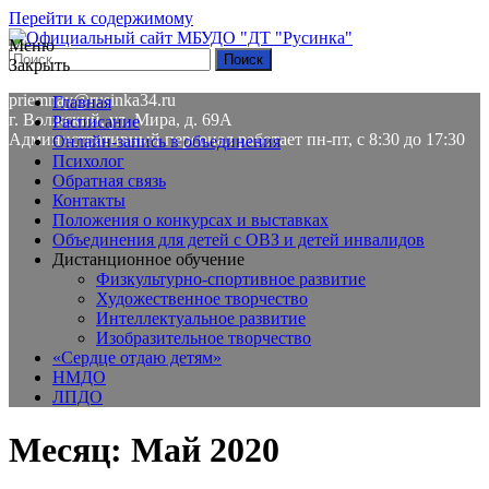
Перейти к содержимому
Меню
Закрыть
8(8443) 58-01-84
priemnay@rusinka34.ru
Главная
г. Волжский, ул. Мира, д. 69А
Расписание
Административный персонал работает пн-пт, с 8:30 до 17:30
Онлайн-запись в объединения
Психолог
Обратная связь
Контакты
Положения о конкурсах и выставках
Объединения для детей с ОВЗ и детей инвалидов
Дистанционное обучение
Физкультурно-спортивное развитие
Художественное творчество
Интеллектуальное развитие
Изобразительное творчество
«Сердце отдаю детям»
НМДО
ЛПДО
Месяц: Май 2020