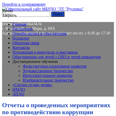
Перейти к содержимому
Меню
Закрыть
8(8443) 58-01-84
priemnay@rusinka34.ru
Главная
г. Волжский, ул. Мира, д. 69А
Расписание
Административный персонал работает пн-пт, с 8:30 до 17:30
Онлайн-запись в объединения
Психолог
Обратная связь
Контакты
Положения о конкурсах и выставках
Объединения для детей с ОВЗ и детей инвалидов
Дистанционное обучение
Физкультурно-спортивное развитие
Художественное творчество
Интеллектуальное развитие
Изобразительное творчество
«Сердце отдаю детям»
НМДО
ЛПДО
Отчеты о проведенных мероприятиях
по противодействию коррупции