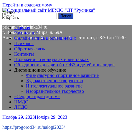
Перейти к содержимому
Меню
Закрыть
8(8443) 58-01-84
priemnay@rusinka34.ru
Главная
г. Волжский, ул. Мира, д. 69А
Расписание
Административный персонал работает пн-пт, с 8:30 до 17:30
Онлайн-запись в объединения
Психолог
Обратная связь
Контакты
Положения о конкурсах и выставках
Объединения для детей с ОВЗ и детей инвалидов
Дистанционное обучение
Физкультурно-спортивное развитие
Художественное творчество
Интеллектуальное развитие
Изобразительное творчество
«Сердце отдаю детям»
НМДО
ЛПДО
Ноябрь 29, 2023
Ноябрь 29, 2023
https://progorod34.ru/nalogi2023/