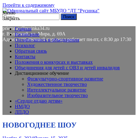
Перейти к содержимому
Меню
Закрыть
8(8443) 58-01-84
priemnay@rusinka34.ru
Главная
г. Волжский, ул. Мира, д. 69А
Расписание
Административный персонал работает пн-пт, с 8:30 до 17:30
Онлайн-запись в объединения
Психолог
Обратная связь
Контакты
Положения о конкурсах и выставках
Объединения для детей с ОВЗ и детей инвалидов
Дистанционное обучение
Физкультурно-спортивное развитие
Художественное творчество
Интеллектуальное развитие
Изобразительное творчество
«Сердце отдаю детям»
НМДО
ЛПДО
НОВОГОДНЕЕ ШОУ