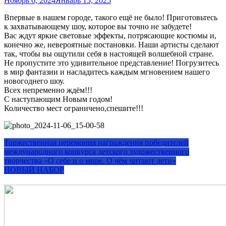
Ноябрь 6, 2024
Январь 15, 2025
Впервые в нашем городе, такого ещё не было! Приготовьтесь
к захватывающему шоу, которое вы точно не забудете!
Вас ждут яркие световые эффекты, потрясающие костюмы и,
конечно же, невероятные постановки. Наши артисты сделают
так, чтобы вы ощутили себя в настоящей волшебной стране.
Не пропустите это удивительное представление! Погрузитесь
в мир фантазии и насладитесь каждым мгновением нашего
новогоднего шоу.
Всех непременно ждём!!!
С наступающим Новым годом!
Количество мест ограничено,спешите!!!
Торжественная церемония награждения победителей
международного конкурса детского художественного
творчества «О себе и о мире. О чём читают дети»
НОВЫЙ НАБОР