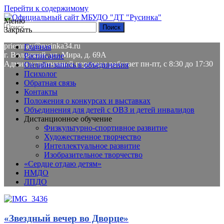
Перейти к содержимому
Меню
Закрыть
8(8443) 58-01-84
priemnay@rusinka34.ru
Главная
г. Волжский, ул. Мира, д. 69А
Расписание
Административный персонал работает пн-пт, с 8:30 до 17:30
Онлайн-запись в объединения
Психолог
Обратная связь
Контакты
Положения о конкурсах и выставках
Объединения для детей с ОВЗ и детей инвалидов
Дистанционное обучение
Физкультурно-спортивное развитие
Художественное творчество
Интеллектуальное развитие
Изобразительное творчество
«Сердце отдаю детям»
НМДО
ЛПДО
«Звездный вечер во Дворце»